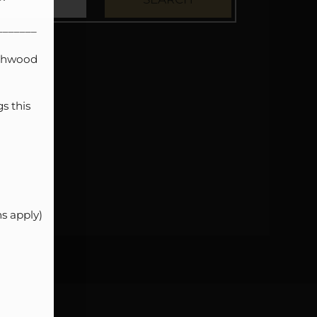
______

thwood 
 this 
 apply)
