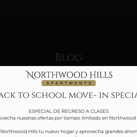
LE VERSION OF THIS SITE AVAILABLE. CLICK
Blog
ack to school move- in speci
ESPECIAL DE REGRESO A CLASES

ovecha nuestras ofertas por tiempo limitado en Northwood Hi
Northwood Hills tu nuevo hogar y aprovecha grandes ahorro