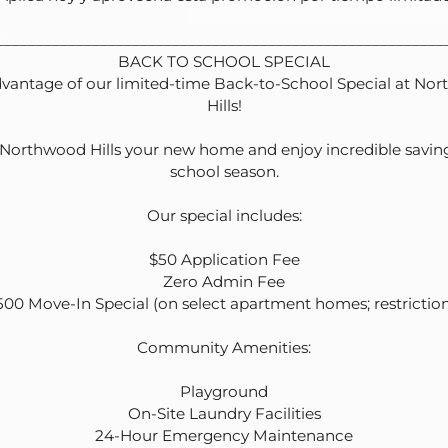
or
_________________________________________________________
BACK TO SCHOOL SPECIAL

ogs.
vantage of our limited-time Back-to-School Special at Nor
Hills!

 you didn't
orthwood Hills your new home and enjoy incredible savings
We'd love to
school season.

er any
.
Our special includes:

$50 Application Fee

Zero Admin Fee

500 Move-In Special (on select apartment homes; restrictions
Community Amenities:

Playground

On-Site Laundry Facilities

24-Hour Emergency Maintenance
