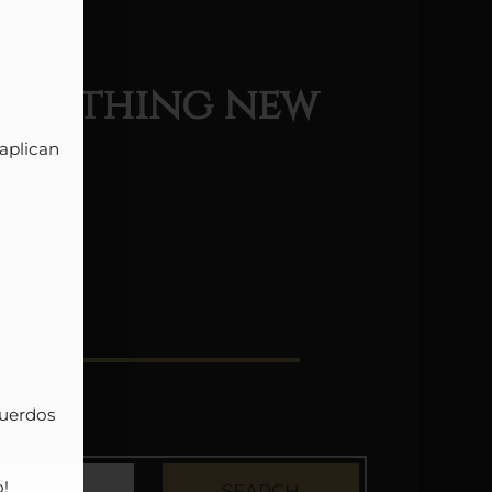
verything
new
plican 
uerdos 


SEARCH