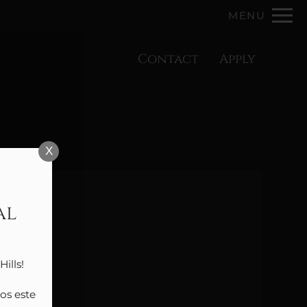
Remove this option from view
MENU
 HERE TO VIEW.
Contact
Apply
X
al
lls!

s este 