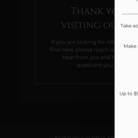
Thank you f
______
visiting our bl
Take ad
If you are looking for information
Make N
find here, please reach out to us. 
hear from you and help answ
questions you may have
Up to $